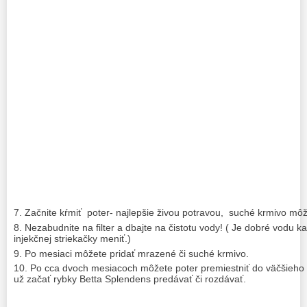
Začnite kŕmiť poter- najlepšie živou potravou, suché krmivo môž
Nezabudnite na filter a dbajte na čistotu vody! ( Je dobré vodu 
injekčnej striekačky meniť.)
Po mesiaci môžete pridať mrazené či suché krmivo.
Po cca dvoch mesiacoch môžete poter premiestniť do väčšieho 
už začať rybky Betta Splendens predávať či rozdávať.