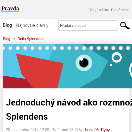
Registrácia
Prihlásenie
Blog
Najnovšie články
Najčítanejšie články
Blog
>
Betta Splendens
Najkomentovanejšie články
>
Jednoduchý návod ako rozmnožovať Bettu Splendens
Zoznam blogov
Komerčné blogy
Jednoduchý návod ako rozmnož
Splendens
29. decembra 2014 12:05
, Prečítané 18 715x,
borka93
,
Ryby