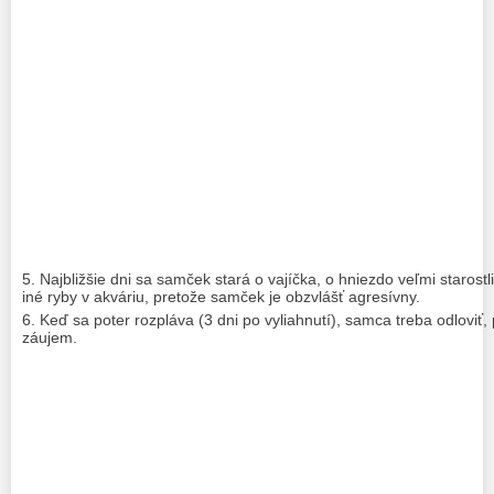
Najbližšie dni sa samček stará o vajíčka, o hniezdo veľmi staros
iné ryby v akváriu, pretože samček je obzvlášť agresívny.
Keď sa poter rozpláva (3 dni po vyliahnutí), samca treba odloviť,
záujem.