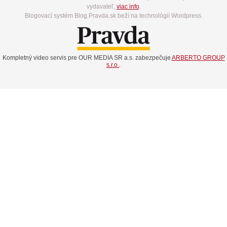
vydavateľ,
viac info
.
Blogovací systém Blog.Pravda.sk beží na technológií Wordpress.
Kompletný video servis pre OUR MEDIA SR a.s. zabezpečuje
ARBERTO GROUP
s.r.o.
.