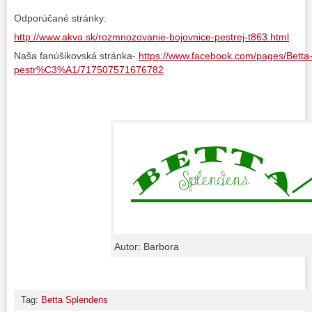
Odporúčané stránky:
http://www.akva.sk/rozmnozovanie-bojovnice-pestrej-t863.html
Naša fanúšikovská stránka-
https://www.facebook.com/pages/Betta
pestr%C3%A1/717507571676782
Autor: Barbora
Tag:
Betta Splendens