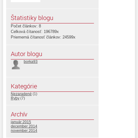
Štatistiky blogu
Počet článkov: 8
Celková čítanosť: 196789x
Priemerná čítanosť článkov: 24599x
Autor blogu
borka93
Kategórie
Nezaradené
(1)
Ryby
(7)
Archív
január 2015
december 2014
november 2014