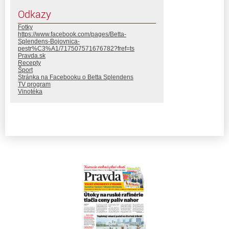
Odkazy
Fotky
https://www.facebook.com/pages/Betta-
Splendens-Bojovnica-
pestr%C3%A1/717507571676782?fref=ts
Pravda.sk
Recepty
Šport
Stránka na Facebooku o Betta Splendens
TV program
Vinotéka