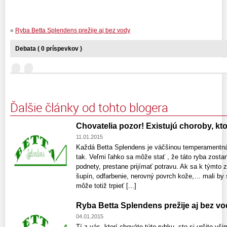
«
Ryba Betta Splendens prežije aj bez vody
Debata ( 0 príspevkov )
Ďalšie články od tohto blogera
Chovatelia pozor! Existujú choroby, kt
11.01.2015
Každá Betta Splendens je väčšinou temperamentná,
tak. Veľmi ľahko sa môže stať , že táto ryba zosta
podnety, prestane prijímať potravu. Ak sa k týmt
šupín, odfarbenie, nerovný povrch kože,… mali by 
môže totiž trpieť [...]
Ryba Betta Splendens prežije aj bez v
04.01.2015
Tí z vás, ktorí chováte túto rybku, ste si určite vš