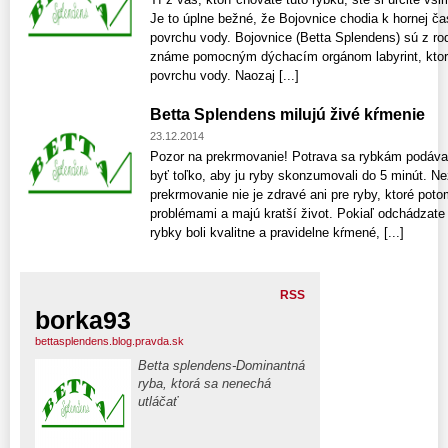
Je to úplne bežné, že Bojovnice chodia k hornej ča
povrchu vody. Bojovnice (Betta Splendens) sú z rod
známe pomocným dýchacím orgánom labyrint, ktor
povrchu vody. Naozaj [...]
Betta Splendens milujú živé kŕmenie
23.12.2014
Pozor na prekrmovanie! Potrava sa rybkám podáva 
byť toľko, aby ju ryby skonzumovali do 5 minút. N
prekrmovanie nie je zdravé ani pre ryby, ktoré poto
problémami a majú kratší život. Pokiaľ odchádzate
rybky boli kvalitne a pravidelne kŕmené, [...]
RSS
borka93
bettasplendens.blog.pravda.sk
Betta splendens-Dominantná
ryba, ktorá sa nenechá
utláčať