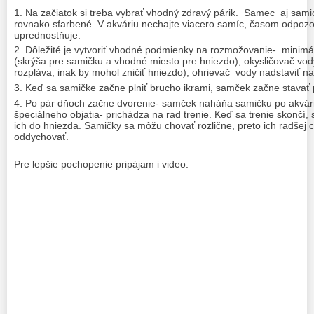
Na začiatok si treba vybrať vhodný zdravý párik. Samec aj sami
rovnako sfarbené. V akváriu nechajte viacero samíc, časom odpozo
uprednostňuje.
Dôležité je vytvoriť vhodné podmienky na rozmožovanie- minimáln
(skrýša pre samičku a vhodné miesto pre hniezdo), okysličovač vod
rozpláva, inak by mohol zničiť hniezdo), ohrievač vody nadstaviť na
Keď sa samičke začne plniť brucho ikrami, samček začne stavať
Po pár dňoch začne dvorenie- samček naháňa samičku po akvári
špeciálneho objatia- prichádza na rad trenie. Keď sa trenie skončí,
ich do hniezda. Samičky sa môžu chovať rozlične, preto ich radšej c
oddychovať.
Pre lepšie pochopenie pripájam i video: